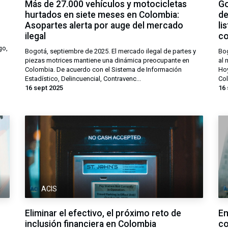
Más de 27.000 vehículos y motocicletas
Go
hurtados en siete meses en Colombia:
de
Asopartes alerta por auge del mercado
li
ilegal
co
go,
Bogotá, septiembre de 2025. El mercado ilegal de partes y
Bog
piezas motrices mantiene una dinámica preocupante en
al 
Colombia. De acuerdo con el Sistema de Información
Hoy
Estadístico, Delincuencial, Contravenc...
Col
16 sept 2025
16 
ACIS
Eliminar el efectivo, el próximo reto de
Em
inclusión financiera en Colombia
co