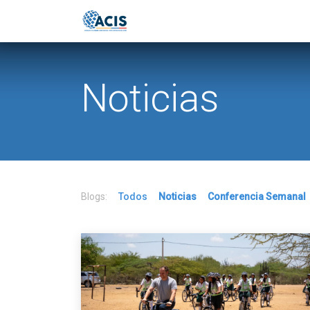
Ir al contenido
Inicio
Eventos
Publicac
Noticias
Blogs:
Todos
Noticias
Conferencia Semanal