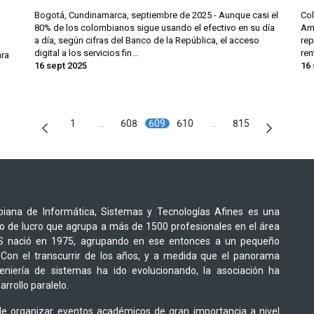
Bogotá, Cundinamarca, septiembre de 2025 - Aunque casi el
Col
80% de los colombianos sigue usando el efectivo en su día
Amé
a día, según cifras del Banco de la República, el acceso
rep
digital a los servicios fin...
ren
ara
16 sept 2025
16 
1
…
608
609
610
…
815
iana de Informática, Sistemas y Tecnologías Afines es una
o de lucro que agrupa a más de 1500 profesionales en el área
CIS nació en 1975, agrupando en ese entonces a un pequeño
Con el transcurrir de los años, y a medida que el panorama
geniería de sistemas ha ido evolucionando, la asociación ha
rrollo paralelo.
e organizar eventos académicos de gran importancia a nivel