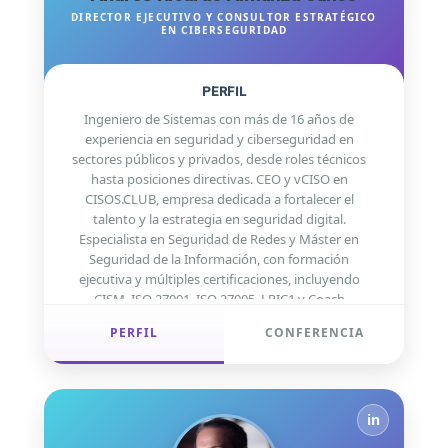
XXVI Jornada Internacional de Seguridad
DIRECTOR EJECUTIVO Y CONSULTOR ESTRATÉGICO
EN CIBERSEGURIDAD
Informática.
PERFIL
Ingeniero de Sistemas con más de 16 años de
experiencia en seguridad y ciberseguridad en
sectores públicos y privados, desde roles técnicos
hasta posiciones directivas. CEO y vCISO en
CISOS.CLUB, empresa dedicada a fortalecer el
talento y la estrategia en seguridad digital.
Especialista en Seguridad de Redes y Máster en
Seguridad de la Información, con formación
ejecutiva y múltiples certificaciones, incluyendo
CISM, ISO 27001, ISO 27005, LPIC1 y Coach
Profesional.
PERFIL
CONFERENCIA
Actualmente se desempeña como Chief Growth
Officer, mentor de profesionales en
ciberseguridad, facilitador estratégico para
organizaciones, profesor de posgrado y
in
conferencista internacional. Participa activamente