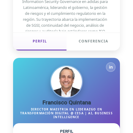
Information Security Governance en adidas para
Latinoamérica, liderando el gobierno, la gestión
de riesgos y el cumplimiento regulatorio en la
región. Su trayectoria abarca la implementación
de SGSI, continuidad del negocio, análisis de
riesgos y auditoría bajo estándares como ISO
27001, ISO 22301, PCI DSS, COBIT e ISO 31000. Hoy
PERFIL
CONFERENCIA
enfoca su experiencia en la gobernanza de la
Inteligencia Artificial, traduciendo principios éticos
en controles accionables.
in
Francisco Quintana
DIRECTOR MAESTRIA EN LIDERAZGO EN
TRANSFORMACIÓN DIGITAL @ CESA | AI, BUSINESS
INTELLIGENCE
PERFIL