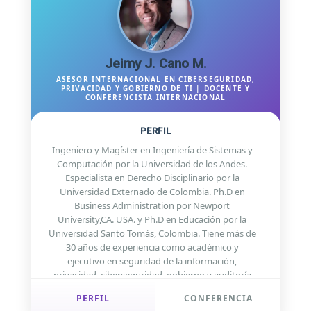
en comunidades y programas de mentoría en
América Latina a través de CISOS.CLUB, APSIC,
CISOS_COL y CISOS_LATAM.
Jeimy J. Cano M.
ASESOR INTERNACIONAL EN CIBERSEGURIDAD,
PRIVACIDAD Y GOBIERNO DE TI | DOCENTE Y
CONFERENCISTA INTERNACIONAL
PERFIL
Ingeniero y Magíster en Ingeniería de Sistemas y
Computación por la Universidad de los Andes.
Especialista en Derecho Disciplinario por la
Universidad Externado de Colombia. Ph.D en
Business Administration por Newport
University,CA. USA. y Ph.D en Educación por la
Universidad Santo Tomás, Colombia. Tiene más de
30 años de experiencia como académico y
ejecutivo en seguridad de la información,
privacidad, ciberseguridad, gobierno y auditoría
de TI. Es Examinador Certificado de Fraude (CFE),
PERFIL
CONFERENCIA
Cobit5 Certificate, Auditor Certificado de Control