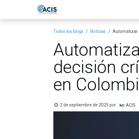
Ir al contenido
Inicio
Eventos
Publicac
Todos los blogs
Noticias
Automatizar o
Automatizar
decisión cr
en Colomb
2 de septiembre de 2025
por
ACIS