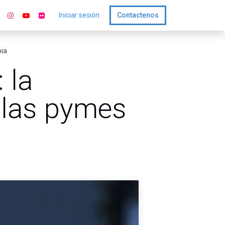
Iniciar sesión
Contactenos
bia
 la
n las pymes