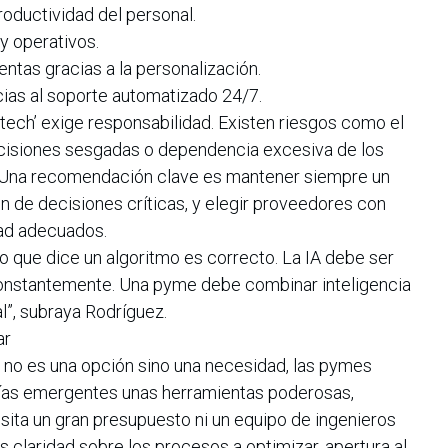
oductividad del personal.
y operativos.
ntas gracias a la personalización.
cias al soporte automatizado 24/7.
‘tech’ exige responsabilidad. Existen riesgos como el
ecisiones sesgadas o dependencia excesiva de los
. Una recomendación clave es mantener siempre un
 de decisiones críticas, y elegir proveedores con
dad adecuados.
lo que dice un algoritmo es correcto. La IA debe ser
constantemente. Una pyme debe combinar inteligencia
al”, subraya Rodríguez.
ar
a no es una opción sino una necesidad, las pymes
gías emergentes unas herramientas poderosas,
sita un gran presupuesto ni un equipo de ingenieros
s claridad sobre los procesos a optimizar, apertura al