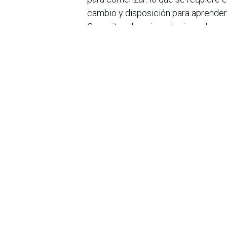
cambio y disposición para aprender
Capacitar al equipo, elegir una her
alcanzables para cualquier negocio. 
actuar.
“La IA democratiza la innovación. H
cadenas nacionales si sabe usar bien
es tecnológico, es mental”, concluy
La inteligencia artificial ya no es ci
Para las pymes colombianas, es una 
su mercado. Y el momento de adopta
en
Noticias
Sobre nosotros
Bogotá, Enlaces