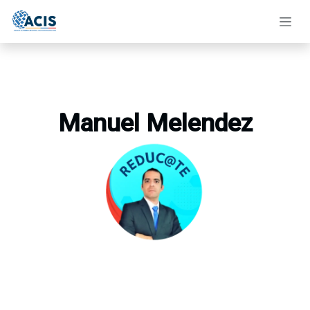
Ir al contenido
​Manuel Melendez