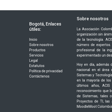
Sobre nosotros
Bogotá, Enlaces
útiles:
La Asociación Colomb
organización sin ánim
Inicio
de la tecnología. A
Sobre nosotros
número de expertos. 
Productos
profesional de la in
Servicios
experimentado un desa
Legal
Hoy en día, además d
Estatutos
nacional en el área 
Política de privacidad
Sistemas y Tecnología
Contáctenos
en la mayoría de los
últimos años, ACIS
reconocimiento que bu
de Sistemas, tales 
Proyectos de TI, las
MoodleMoot Colombia,