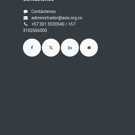
Contáctenos
administrador@acis.org.co
+57 301 5530540
/ +57
3102566000