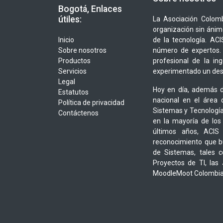
Bogotá, Enlaces
útiles:
La Asociación Colomb
organización sin ánim
Inicio
de la tecnología. A
Sobre nosotros
número de expertos. 
Productos
profesional de la in
Servicios
experimentado un desa
Legal
Hoy en día, además d
Estatutos
nacional en el área 
Política de privacidad
Sistemas y Tecnología
Contáctenos
en la mayoría de los
últimos años, ACIS
reconocimiento que bu
de Sistemas, tales 
Proyectos de TI, las
MoodleMoot Colombia,