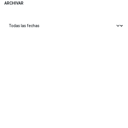
ARCHIVAR
​​ Bogotá, Enlaces útiles:
Inicio
Sobre nosotros
Productos
Servicios
Legal
Estatutos
Política de privacidad