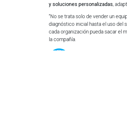
y soluciones personalizadas
, adap
“No se trata solo de vender un equ
diagnóstico inicial hasta el uso d
cada organización pueda sacar el m
la compañía.
www.bansat.co
www.linkedin.com/company/bansa
en
Noticias
Sobre nosotros
Bogotá, Enlaces