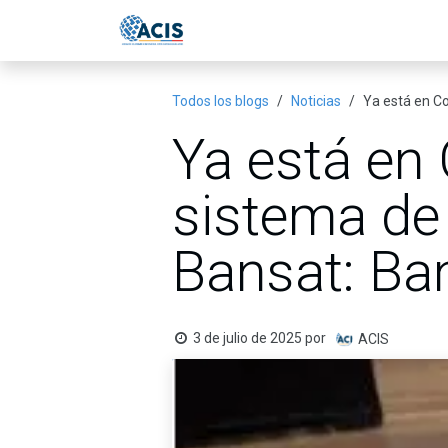
Ir al contenido
Inicio
Eventos
Publicac
Todos los blogs
Noticias
Ya está en Co
Ya está en
sistema de 
Bansat: Ba
3 de julio de 2025
por
ACIS