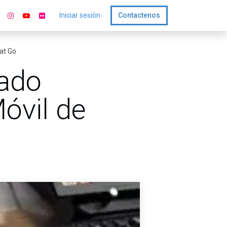
Iniciar sesión
Contactenos
at Go
zado
Móvil de