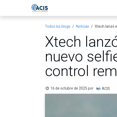
Ir al contenido
Inicio
Eventos
Publicac
Todos los blogs
Noticias
Xtech lanzó e
Xtech lanz
nuevo selfi
control re
16 de octubre de 2025
por
ACIS