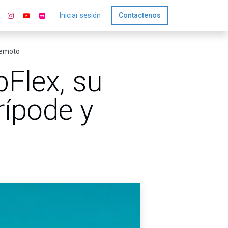
Iniciar sesión
Contactenos
 remoto
Flex, su
rípode y