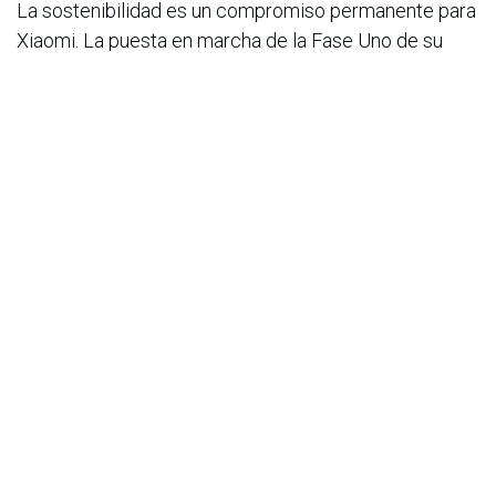
La sostenibilidad es un compromiso permanente para
Xiaomi. La puesta en marcha de la Fase Uno de su
Fábrica de Electrodomésticos Inteligentes en Wuhan
marca un hito importante, sumándose a sus plantas de
smartphones y vehículos eléctricos. Juntas
conforman un sistema de manufactura integrado
impulsado por la automatización e inteligencia
artificial.
Estos sistemas fortalecen la capacidad de Xiaomi
para mejorar la eficiencia de recursos, reducir
residuos y disminuir la intensidad de carbono en todo
el ciclo de vida del producto. Este progreso global ha
sido reconocido con la mejora de su calificación ESG
de MSCI a “A” y su inclusión en la lista Forbes China
ESG 50 2025.