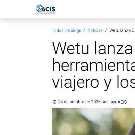
Ir al contenido
Inicio
Eventos
Publicac
Todos los blogs
Noticias
Wetu lanza Co
Wetu lanza
herramienta
viajero y lo
24 de octubre de 2025
por
ACIS