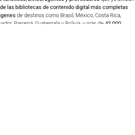
de las bibliotecas de contenido digital más completas
ágenes
de destinos como Brasil, México, Costa Rica,
cuador, Panamá, Guatemala y Bolivia, y más de
42.000
ricanos
, que incluyen alojamientos, actividades,
s.
iana de Informática, Sistemas y Tecnologías Afines es una
o de lucro que agrupa a más de 1500 profesionales en el área
CIS nació en 1975, agrupando en ese entonces a un pequeño
Con el transcurrir de los años, y a medida que el panorama
geniería de sistemas ha ido evolucionando, la asociación ha
rrollo paralelo.