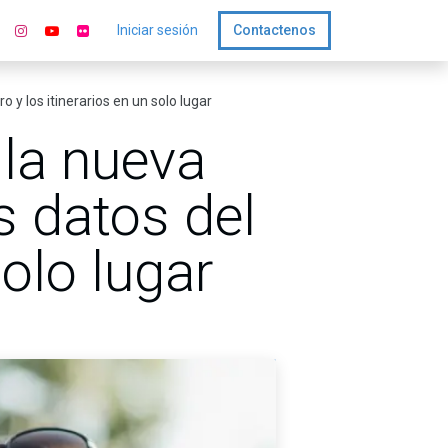
Iniciar sesión
Contactenos
 y los itinerarios en un solo lugar
la nueva
s datos del
solo lugar