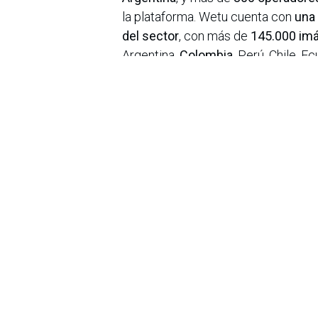
la plataforma. Wetu cuenta con
una 
del sector
, con más de
145.000 im
Argentina,
Colombia,
Perú, Chile, E
perfiles de proveedores latinoame
atracciones, restaurantes y destino
en
Noticias
Sobre nosotros
Bogotá, Enlaces
útiles:
La Asociación Colomb
organización sin ánim
Inicio
de la tecnología. A
Sobre nosotros
número de expertos. 
Productos
profesional de la in
Servicios
experimentado un desa
Legal