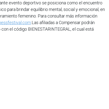
tante evento deportivo se posiciona como el encuentro
co para brindar equilibrio mental, social y emocional, en
amiento femenino. Para consultar más información
essfestival.com
.Las afiliadas a Compensar podrán
o con el código BIENESTARINTEGRAL, el cual está
iana de Informática, Sistemas y Tecnologías Afines es una
o de lucro que agrupa a más de 1500 profesionales en el área
CIS nació en 1975, agrupando en ese entonces a un pequeño
Con el transcurrir de los años, y a medida que el panorama
geniería de sistemas ha ido evolucionando, la asociación ha
rrollo paralelo.