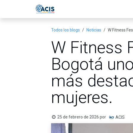
Ir al contenido
Inicio
Eventos
Publicac
Todos los blogs
Noticias
W Fitness Fes
W Fitness F
Bogotá uno
más destac
mujeres.
25 de febrero de 2026
por
ACIS