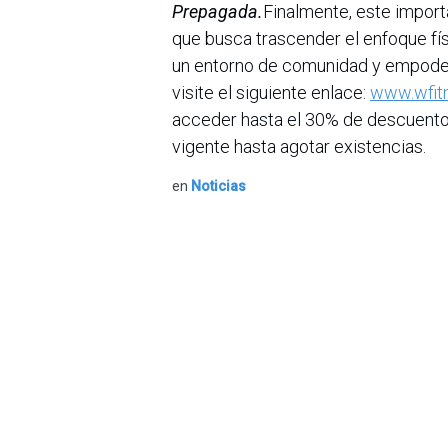
Prepagada.
Finalmente, este impor
que busca trascender el enfoque físi
un entorno de comunidad y empoder
visite el siguiente enlace:
www.wfitn
acceder hasta el 30% de descuent
vigente hasta agotar existencias.
en
Noticias
Sobre nosotros
Bogotá, Enlaces
útiles:
La Asociación Colomb
organización sin ánim
Inicio
de la tecnología. A
Sobre nosotros
número de expertos. 
Productos
profesional de la in
Servicios
experimentado un desa