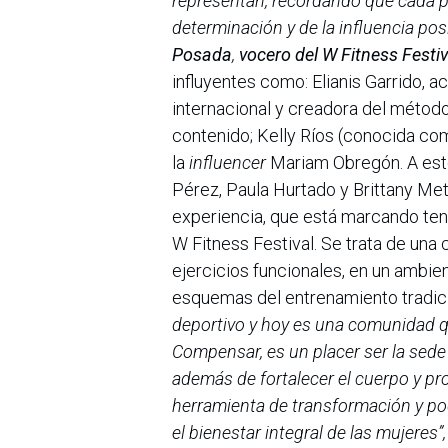
representan, recordando que cada p
determinación y de la influencia pos
Posada
,
vocero del W Fitness Festiv
influyentes como: Elianis Garrido, a
internacional y creadora del métod
contenido; Kelly Ríos (conocida co
la
influencer
Mariam Obregón. A est
Pérez, Paula Hurtado y Brittany Met
experiencia, que está marcando ten
W Fitness Festival. Se trata de una 
ejercicios funcionales, en un ambie
esquemas del entrenamiento tradici
deportivo y hoy es una comunidad q
Compensar, es un placer ser la sede
además de fortalecer el cuerpo y pr
herramienta de transformación y pode
el bienestar integral de las mujeres”