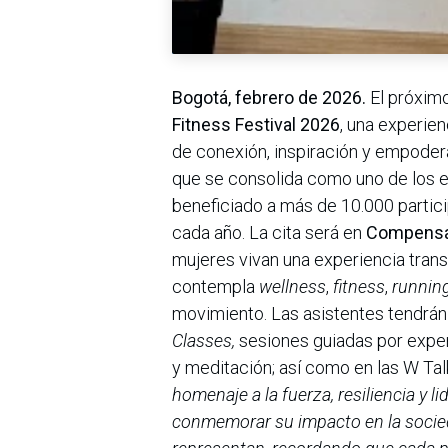
Bogotá, febrero de 2026.
El próximo
Fitness Festival 2026
, una experie
de conexión, inspiración y empodera
que se consolida como uno de los e
beneficiado a más de 10.000 partic
cada año. La cita será en
Compensa
mujeres vivan una experiencia tran
contempla
wellness
,
fitness
,
runnin
movimiento. Las asistentes tendrán 
Classes,
sesiones guiadas por exper
y meditación; así como en las W Talk
homenaje a la fuerza, resiliencia y 
conmemorar su impacto en la socied