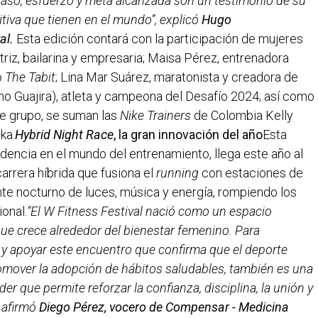
aso, esfuerzo y meta alcanzada son un testimonio de su
itiva que tienen en el mundo”, explicó
Hugo
al.
Esta edición contará con la participación de mujeres
ctriz, bailarina y empresaria; Maisa Pérez, entrenadora
o
The Tabit
; Lina Mar Suárez, maratonista y creadora de
mo Guajira), atleta y campeona del Desafío 2024; así como
e grupo, se suman las
Nike Trainers
de Colombia Kelly
ka.
Hybrid Night Race
, la gran innovación del año
Esta
dencia en el mundo del entrenamiento, llega este año al
carrera híbrida que fusiona el
running
con estaciones de
nte nocturno de luces, música y energía, rompiendo los
onal.
“El W Fitness Festival nació como un espacio
ue crece alrededor del bienestar femenino. Para
 y apoyar este encuentro que confirma que el deporte
omover la adopción de hábitos saludables, también es una
r que permite reforzar la confianza, disciplina, la unión y
, afirmó
Diego Pérez, vocero de Compensar - Medicina