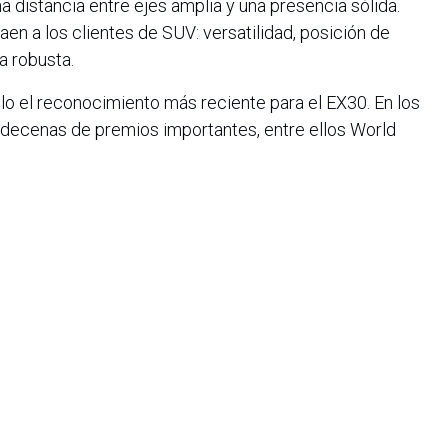
na distancia entre ejes amplia y una presencia sólida.
en a los clientes de SUV: versatilidad, posición de
a robusta.
 el reconocimiento más reciente para el EX30. En los
o decenas de premios importantes, entre ellos World
 Year 2023, Red Dot Best of the Best Award 2024, Car
zine Eco Warrior of the Year 2023.
iana de Informática, Sistemas y Tecnologías Afines es una
o de lucro que agrupa a más de 1500 profesionales en el área