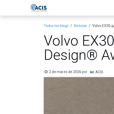
Ir al contenido
Inicio
Eventos
Publicac
Todos los blogs
Noticias
Volvo EX30 g
Volvo EX30
Design® Aw
2 de marzo de 2026
por
ACIS