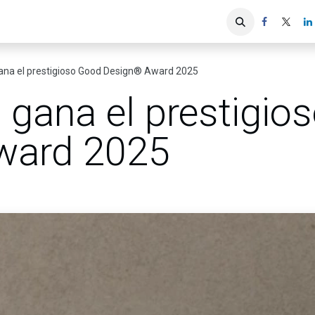
iones
Servicios ACIS
Asociados
ana el prestigioso Good Design® Award 2025​
 gana el prestigio
ard 2025​