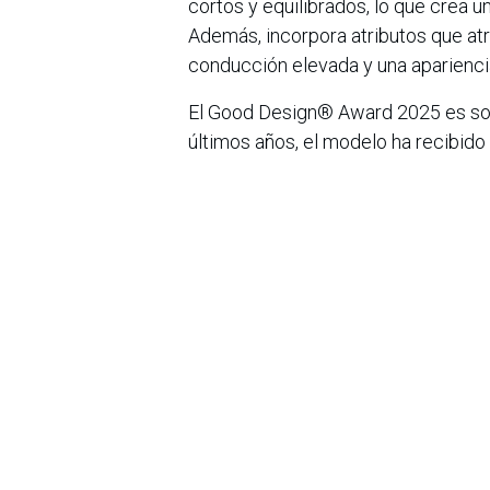
cortos y equilibrados, lo que crea u
Además, incorpora atributos que atra
conducción elevada y una aparienci
El Good Design® Award 2025 es solo
últimos años, el modelo ha recibid
Urban Car 2024, The Sun Car of the
Design Award 2024 y Top Gear Maga
en
Noticias
Sobre nosotros
Bogotá, Enlaces
útiles:
La Asociación Colomb
organización sin ánim