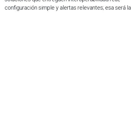
configuración simple y alertas relevantes; esa será la
diferencia entre un dispositivo «más» y tradicional, a
un lugar realmente inteligente.
en
Noticias
ACIS
13 de febrero de 2026
COMPARTIR ESTA PUBLICACIÓN
ETIQUETAS