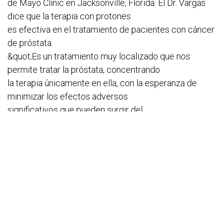
de Mayo Clinic en Jacksonville, Florida. El Dr. Vargas
dice que la terapia con protones
es efectiva en el tratamiento de pacientes con cáncer
de próstata.
&quot;Es un tratamiento muy localizado que nos
permite tratar la próstata, concentrando
la terapia únicamente en ella, con la esperanza de
minimizar los efectos adversos
significativos que pueden surgir del
tratamiento&quot;, explica.
###
Información sobre Mayo Clinic
Mayo Clinic es una organización sin fines de lucro,
dedicada a innovar la práctica
clínica, la educación y la investigación, así como a
ofrecer pericia, compasión y