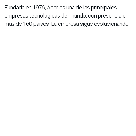
Fundada en 1976, Acer es una de las principales
empresas tecnológicas del mundo, con presencia en
más de 160 países. La empresa sigue evolucionando
mediante la adopción de la innovación en sus ofertas,
que incluyen ordenadores y pantallas, a la vez que se
expande hacia nuevos negocios. Acer también está
comprometida con el crecimiento sostenible,
explorando nuevas oportunidades que se alineen con
sus responsabilidades ambientales y sociales. El
Grupo Acer emplea a más de 7.800 empleados que
contribuyen a la investigación, el diseño, el marketing,
las ventas y el soporte de productos, soluciones y
servicios que rompen las barreras entre las personas
y la tecnología. Visite
www.acer.com
para obtener
más información.