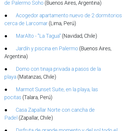
de Palermo Soho
(Buenos Aires, Argentina)
●
Acogedor apartamento nuevo de 2 dormitorios
cerca de Larcomar
(Lima, Perú)
●
MarAlto - "La Tagua"
(Navidad, Chile)
●
Jardín y piscina en Palermo
(Buenos Aires,
Argentina)
●
Domo con tinaja privada a pasos de la
playa
(Matanzas, Chile)
●
Marmot Sunset Suite, en la playa, las
pocitas
(Talara, Perú)
●
Casa Zapallar Norte con cancha de
Padel
(Zapallar, Chile)
●
Disfruta de grande momento y del sol todo el