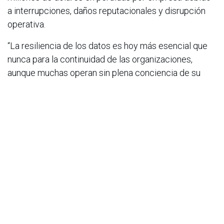
a interrupciones, daños reputacionales y disrupción
operativa.
“La resiliencia de los datos es hoy más esencial que
nunca para la continuidad de las organizaciones,
aunque muchas operan sin plena conciencia de su
vulnerabilidad,” señaló Colombo. “En VeeamON Tour
Colombia, presentamos el DRMM como mucho más
que un modelo: es un llamado a la acción, diseñado
para empoderar a los líderes empresariales con las
herramientas y conocimientos necesarios para
transformar la seguridad en resiliencia. Nuestro
objetivo es que las empresas comiencen a proteger
sus datos con la misma determinación con la que
cuidan sus ingresos, sus equipos, sus clientes y la
reputación de su marca.”