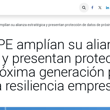
iones
Servicios ACIS
Asociados
ían su alianza estratégica y presentan protección de datos de próxima genera
E amplían su alia
 y presentan prote
róxima generación 
a resiliencia empres