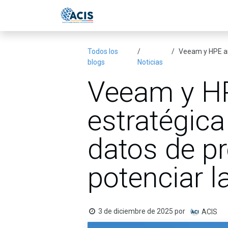
Ir al contenido
Inicio
Eventos
Publicac
Todos los
Veeam y HPE ampl
blogs
Noticias
Veeam y HP
estratégica
datos de p
potenciar l
3 de diciembre de 2025
por
ACIS