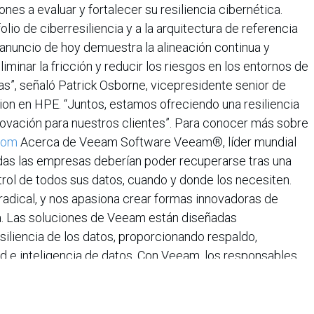
ones a evaluar y fortalecer su resiliencia cibernética.
olio de ciberresiliencia y a la arquitectura de referencia
anuncio de hoy demuestra la alineación continua y
minar la fricción y reducir los riesgos en los entornos de
s”, señaló Patrick Osborne, vicepresidente senior de
on en HPE. “Juntos, estamos ofreciendo una resiliencia
innovación para nuestros clientes”. Para conocer más sobre
com
Acerca de Veeam Software Veeam®, líder mundial
odas las empresas deberían poder recuperarse tras una
ntrol de todos sus datos, cuando y donde los necesiten.
radical, y nos apasiona crear formas innovadoras de
la. Las soluciones de Veeam están diseñadas
siliencia de los datos, proporcionando respaldo,
ad e inteligencia de datos. Con Veeam, los responsables
nquilos sabiendo que sus aplicaciones y datos están
sus entornos de nube, virtuales, físicos, SaaS y
oficinas en más de 30 países, Veeam protege a más de