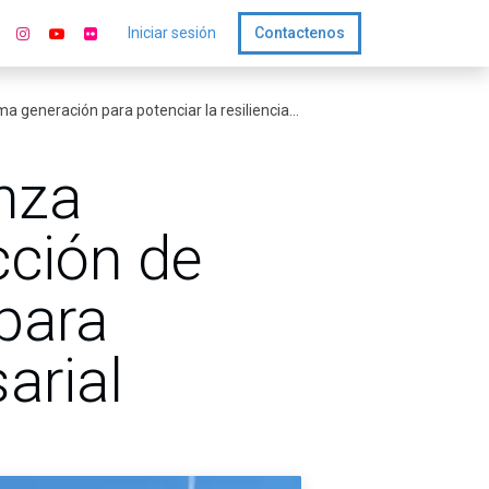
Iniciar sesión
Contactenos
ción para potenciar la resiliencia empresarial
nza
cción de
para
arial