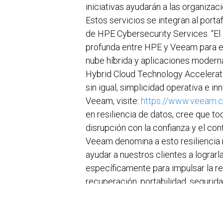
iniciativas ayudarán a las organizaci
Estos servicios se integran al portaf
de HPE Cybersecurity Services. “El 
profunda entre HPE y Veeam para eli
nube híbrida y aplicaciones moderna
Hybrid Cloud Technology Accelerati
sin igual, simplicidad operativa e 
Veeam, visite:
https://www.veeam.
en resiliencia de datos, cree que t
disrupción con la confianza y el co
Veeam denomina a esto resiliencia 
ayudar a nuestros clientes a lograr
específicamente para impulsar la re
recuperación, portabilidad, segurid
de TI y Seguridad pueden estar tra
protegidos y siempre disponibles en 
Kubernetes. Con sede en Seattle y 