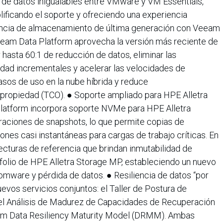
ia de datos inigualables entre VMware y VM Essentials,
ificando el soporte y ofreciendo una experiencia
iencia de almacenamiento de última generación con Veeam
eam Data Platform aprovecha la versión más reciente de
hasta 60:1 de reducción de datos, eliminar las
idad incrementales y acelerar las velocidades de
asos de uso en la nube híbrida y reduce
e propiedad (TCO). ● Soporte ampliado para HPE Alletra
atform incorpora soporte NVMe para HPE Alletra
aciones de snapshots, lo que permite copias de
nes casi instantáneas para cargas de trabajo críticas. En
ecturas de referencia que brindan inmutabilidad de
folio de HPE Alletra Storage MP, estableciendo un nuevo
omware y pérdida de datos. ● Resiliencia de datos “por
vos servicios conjuntos: el Taller de Postura de
 el Análisis de Madurez de Capacidades de Recuperación
am Data Resiliency Maturity Model (DRMM). Ambas