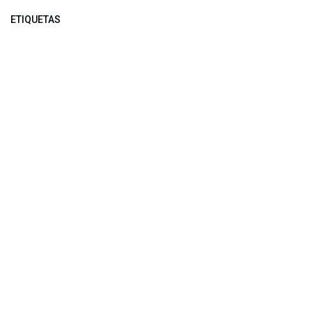
ETIQUETAS
NUESTROS BLOGS
Noticias
Conferencia Semanal
Sociedad Transformada
Green Software
ARCHIVAR