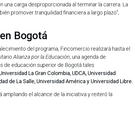
en una carga desproporcionada al terminar la carrera. La
bién promover tranquilidad financiera a largo plazo”,
o en Bogotá
alecimiento del programa, Fincomercio realizará hasta el
itario Alianza por la Educación
, una agenda de
nes de educación superior de Bogotá tales
 Universidad La Gran Colombia, UDCA, Universidad
d de La Salle, Universidad América y Universidad Libre.
mpliando el alcance de la iniciativa y reiteró la
para sumarse al programa.
ramienta fundamental de transformación social y
zas que faciliten el acceso de más jóvenes a la
tidad.