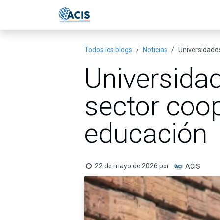
Ir al contenido
Inicio
Eventos
Publicac
Todos los blogs
Noticias
Universidades
Universidad
sector coop
educación
22 de mayo de 2026
por
ACIS