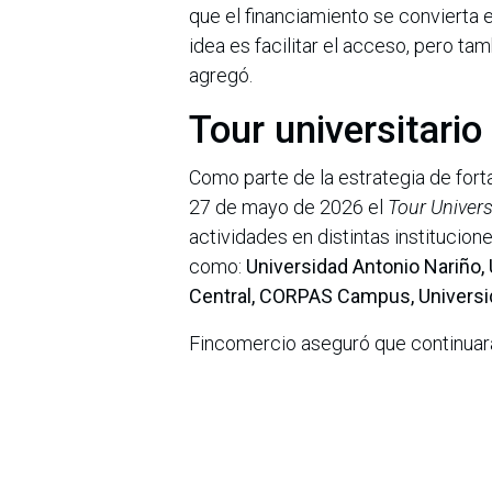
que el financiamiento se convierta 
idea es facilitar el acceso, pero tam
agregó.
Tour universitari
Como parte de la estrategia de fort
27 de mayo de 2026 el
Tour Univers
actividades en distintas institucio
como:
Universidad Antonio Nariño,
Central, CORPAS Campus, Universida
Fincomercio aseguró que continuará a
invitación a nuevas universidades 
“La educación sigue siendo una her
queremos seguir construyendo alian
educación superior”, concluyó la en