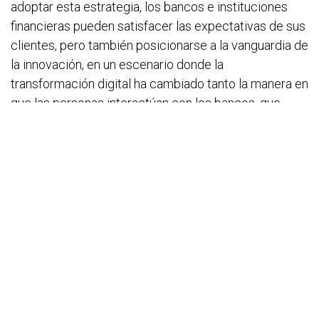
adoptar esta estrategia, los bancos e instituciones
financieras pueden satisfacer las expectativas de sus
clientes, pero también posicionarse a la vanguardia de
la innovación, en un escenario donde la
transformación digital ha cambiado tanto la manera en
que las personas interactúan con los bancos, que
quienes logren ofrecer experiencias fluidas,
personalizadas y sin fricciones serán los grandes
protagonistas”, concluye Iglesias.
en
Noticias
ACIS
22 de octubre de 2025
COMPARTIR ESTA PUBLICACIÓN