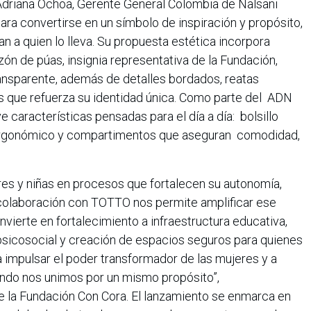
 Adriana Ochoa, Gerente General Colombia de Nalsani
para convertirse en un símbolo de inspiración y propósito,
n a quien lo lleva. Su propuesta estética incorpora
ón de púas, insignia representativa de la Fundación,
ansparente, además de detalles bordados, reatas
 que refuerza su identidad única. Como parte del ADN
e características pensadas para el día a día: bolsillo
 ergonómico y compartimentos que aseguran comodidad,
s y niñas en procesos que fortalecen su autonomía,
a colaboración con TOTTO nos permite amplificar ese
vierte en fortalecimiento a infraestructura educativa,
icosocial y creación de espacios seguros para quienes
 a impulsar el poder transformador de las mujeres y a
ndo nos unimos por un mismo propósito”,
de la Fundación Con Cora. El lanzamiento se enmarca en