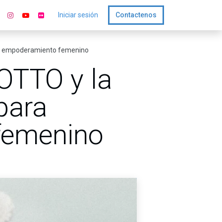
Iniciar sesión
Contactenos
 el empoderamiento femenino
TOTTO y la
para
femenino