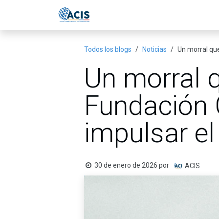
Ir al contenido
Inicio
Eventos
Publicac
Todos los blogs
Noticias
Un morral qu
Un morral q
Fundación 
impulsar e
30 de enero de 2026
por
ACIS