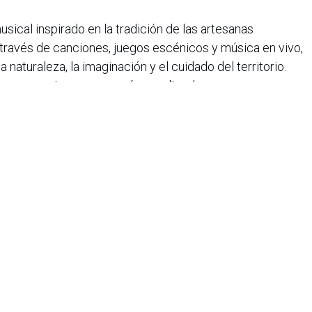
musical inspirado en la tradición de las artesanas
 través de canciones, juegos escénicos y música en vivo,
a naturaleza, la imaginación y el cuidado del territorio.
as se conecten con sus raíces culturales.
ilia un picnic lleno de juego, historias... y ese toque
 #36-05 (Parque Nacional)