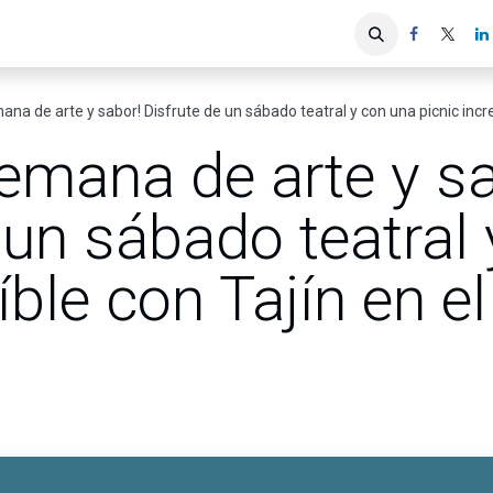
iones
Servicios ACIS
Asociados
ana de arte y sabor! Disfrute de un sábado teatral y con una picnic incre
semana de arte y s
 un sábado teatral
íble con Tajín en e