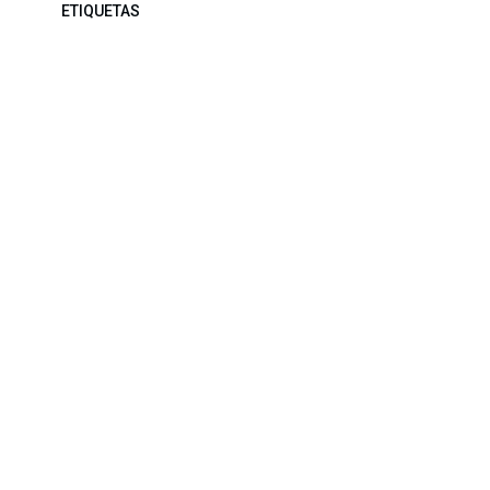
ETIQUETAS
NUESTROS BLOGS
Noticias
Conferencia Semanal
Sociedad Transformada
Green Software
ARCHIVAR