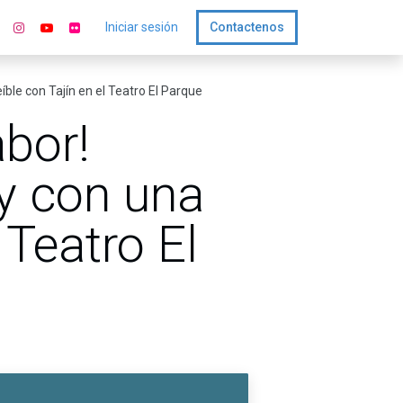
Iniciar sesión
Contactenos
íble con Tajín en el Teatro El Parque
abor!
 y con una
l Teatro El