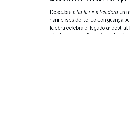
Descubra a
Ila, la niña tejedora
, un 
nariñenses del tejido con guanga. A
la obra celebra el legado ancestral, l
Ideal para que niñas, niños y famili
Al caer la tarde, comparta con su fam
picante que solo Tajín sabe dar.
Información general
Fecha:
Sábado 20 septiembre
Lugar:
Teatro El Parque – Carrera 5
Boletas en:
TuBoleta.com
¿Por qué venir?