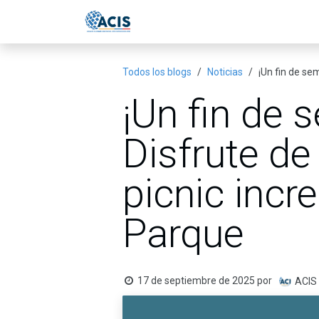
Ir al contenido
Inicio
Eventos
Publicac
Todos los blogs
Noticias
¡Un fin de sem
¡Un fin de 
Disfrute de
picnic incre
Parque
17 de septiembre de 2025
por
ACIS