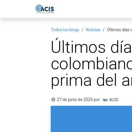
Ir al contenido
Inicio
Eventos
Publicac
Todos los blogs
Noticias
Últimos días 
Últimos día
colombiano
prima del 
27 de junio de 2025
por
ACIS