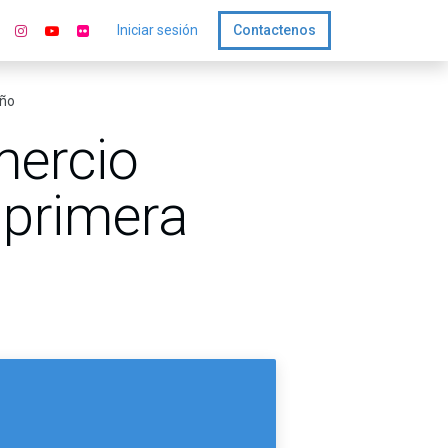
Iniciar sesión
Contactenos
año
mercio
 primera