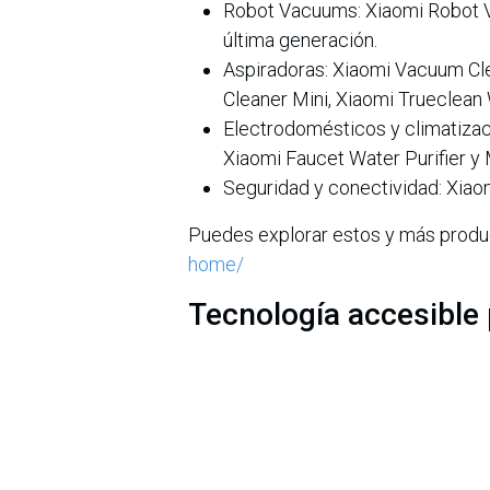
Robot Vacuums: Xiaomi Robot V
última generación.
Aspiradoras: Xiaomi Vacuum Cl
Cleaner Mini, Xiaomi Trueclea
Electrodomésticos y climatizac
Xiaomi Faucet Water Purifier y
Seguridad y conectividad: Xia
Puedes explorar estos y más product
home/
Tecnología accesible
Xiaomi continúa consolidándose com
herramientas que permiten a las p
energético. Con la estrategia "Huma
compatibilidad total y el funcionam
persona necesita esté al alcance d