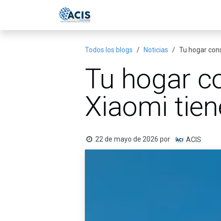
Ir al contenido
Inicio
Eventos
Publicac
Todos los blogs
Noticias
Tu hogar cons
Tu hogar c
Xiaomi tien
22 de mayo de 2026
por
ACIS