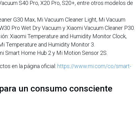
acuum S40 Pro, X20 Pro, S20+, entre otros modelos de
eaner G30 Max, Mi Vacuum Cleaner Light, Mi Vacuum
n W30 Pro Wet Dry Vacuum y Xiaomi Vacuum Cleaner P30.
ión: Xiaomi Temperature and Humidity Monitor Clock,
 Mi Temperature and Humidity Monitor 3.
omi Smart Home Hub 2 y Mi Motion Sensor 2S.
os en la página oficial:
https://www.mi.com/co/smart-
 para un consumo consciente
o un referente en innovación accesible, brindando
ersonas tomar decisiones más conscientes sobre su gasto
n x Car x Home", la compañía refuerza su apuesta por la
iento integrado, logrando que el ecosistema que una
e su mano, promoviendo hogares no solo inteligentes, sino