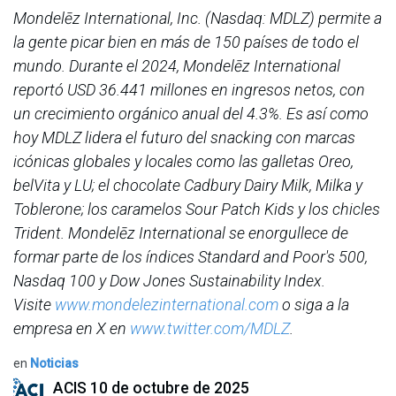
Mondelēz International, Inc. (Nasdaq: MDLZ) permite a
la gente picar bien en más de 150 países de todo el
mundo. Durante el 2024, Mondelēz International
reportó USD 36.441 millones en ingresos netos, con
un crecimiento orgánico anual del 4.3%. Es así como
hoy MDLZ lidera el futuro del snacking con marcas
icónicas globales y locales como las galletas Oreo,
belVita y LU; el chocolate Cadbury Dairy Milk, Milka y
Toblerone; los caramelos Sour Patch Kids y los chicles
Trident. Mondelēz International se enorgullece de
formar parte de los índices Standard and Poor's 500,
Nasdaq 100 y Dow Jones Sustainability Index.
Visite
www.mondelezinternational.com
o siga a la
empresa en X en
www.twitter.com/MDLZ
.
en
Noticias
ACIS
10 de octubre de 2025