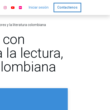
Iniciar sesión
Contactenos
res y la literatura colombiana
 con
la lectura,
colombiana