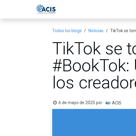
Ir al contenido
Inicio
Eventos
Publicac
Todos los blogs
Noticias
TikTok se tom
TikTok se 
#BookTok: U
los creador
6 de mayo de 2025
por
ACIS