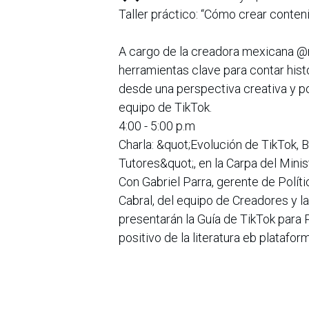
Taller práctico: “Cómo crear contenid
A cargo de la creadora mexicana @
herramientas clave para contar his
desde una perspectiva creativa y po
equipo de TikTok.
4:00 - 5:00 p.m
Charla: &quot;Evolución de TikTok, 
Tutores&quot;, en la Carpa del Mini
Con Gabriel Parra, gerente de Políti
Cabral, del equipo de Creadores y l
presentarán la Guía de TikTok para
positivo de la literatura eb plataform
Durante toda la feria, también se r
contenido y lectores, actividades q