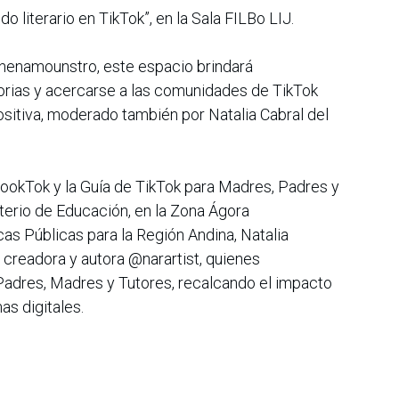
o literario en TikTok”, en la Sala FILBo LIJ.
nenamounstro, este espacio brindará
torias y acercarse a las comunidades de TikTok
sitiva, moderado también por Natalia Cabral del
BookTok y la Guía de TikTok para Madres, Padres y
sterio de Educación, en la Zona Ágora
cas Públicas para la Región Andina, Natalia
a creadora y autora @narartist, quienes
 Padres, Madres y Tutores, recalcando el impacto
as digitales.
ealizarán encuentros entre autores, creadores de
ue pueden ser consultadas en la página oficial de