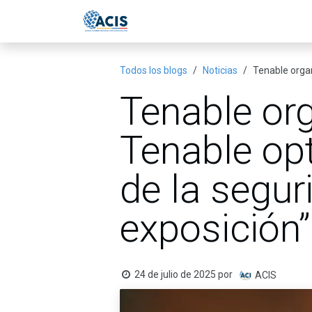
Ir al contenido
Inicio
Eventos
Publicac
Todos los blogs
Noticias
Tenable organ
Tenable or
Tenable opt
de la segur
exposición”
24 de julio de 2025
por
ACIS