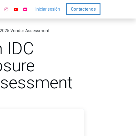
Iniciar sesión
Contactenos
t 2025 Vendor Assessment
n IDC
osure
ssessment