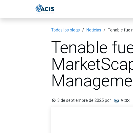
Ir al contenido
Inicio
Eventos
Publicac
Todos los blogs
Noticias
Tenable fue 
Tenable fu
MarketScap
Managemen
3 de septiembre de 2025
por
ACIS