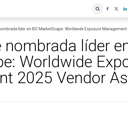
iones
Servicios ACIS
Asociados
nombrada líder en IDC MarketScape: Worldwide Exposure Managemen
e nombrada líder e
e: Worldwide Exp
t 2025 Vendor A