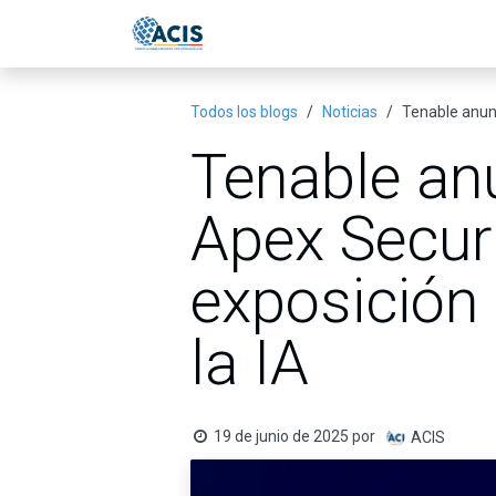
Ir al contenido
Inicio
Eventos
Publicac
Todos los blogs
Noticias
Tenable anunc
Tenable anu
Apex Securi
exposición 
la IA
19 de junio de 2025
por
ACIS