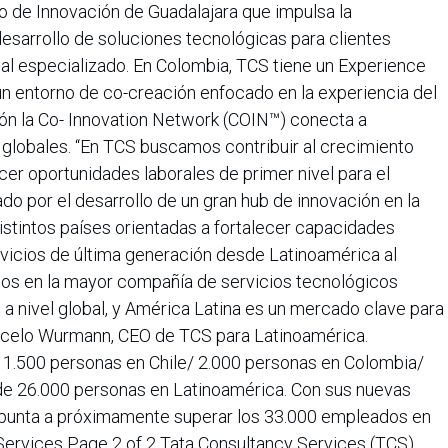
o de Innovación de Guadalajara que impulsa la
desarrollo de soluciones tecnológicas para clientes
cal especializado. En Colombia, TCS tiene un Experience
un entorno de co-creación enfocado en la experiencia del
gión la Co- Innovation Network (COIN™) conecta a
 globales. “En TCS buscamos contribuir al crecimiento
cer oportunidades laborales de primer nivel para el
ado por el desarrollo de un gran hub de innovación en la
distintos países orientadas a fortalecer capacidades
rvicios de última generación desde Latinoamérica al
nos en la mayor compañía de servicios tecnológicos
al a nivel global, y América Latina es un mercado clave para
arcelo Wurmann, CEO de TCS para Latinoamérica.
1.500 personas en Chile/ 2.000 personas en Colombia/
e 26.000 personas en Latinoamérica. Con sus nuevas
 apunta a próximamente superar los 33.000 empleados en
 Services Page 2 of 2 Tata Consultancy Services (TCS)