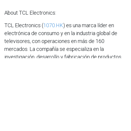
About TCL Electronics:
TCL Electronics (
1070.HK
) es una marca líder en
electrónica de consumo y en la industria global de
televisores, con operaciones en más de 160
mercados. La compañía se especializa en la
investigación, desarrollo y fabricación de productos
como televisores, equipos de audio,
electrodomésticos, dispositivos móviles y gafas
inteligentes, entre otros. Visita el sitio web de TCL
en
https://www.tcl.com
.
en
Noticias
ACIS
13 de noviembre de 2025