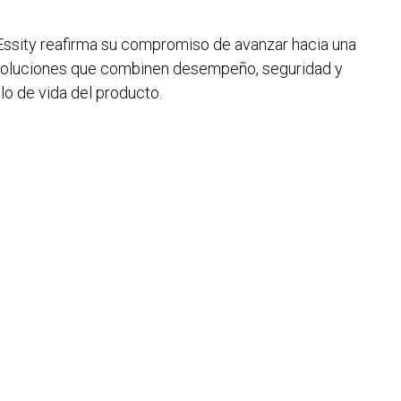
Essity reafirma su compromiso de avanzar hacia una
r soluciones que combinen desempeño, seguridad y
lo de vida del producto.
iana de Informática, Sistemas y Tecnologías Afines es una
o de lucro que agrupa a más de 1500 profesionales en el área
CIS nació en 1975, agrupando en ese entonces a un pequeño
Con el transcurrir de los años, y a medida que el panorama
geniería de sistemas ha ido evolucionando, la asociación ha
rrollo paralelo.
e organizar eventos académicos de gran importancia a nivel