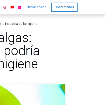
Iniciar sesión
Contactenos
la industria de la higiene
algas:
 podría
higiene