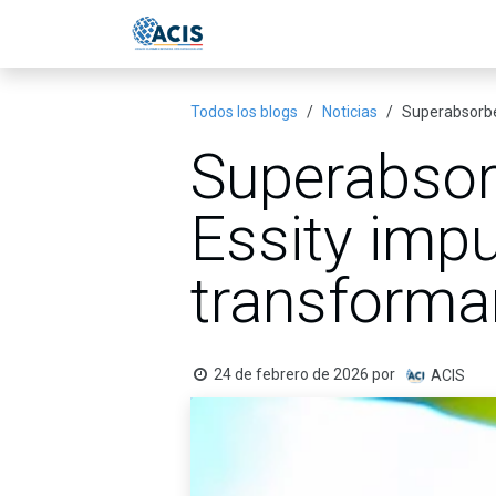
Ir al contenido
Inicio
Eventos
Publicac
Todos los blogs
Noticias
Superabsorben
Superabsorb
Essity impu
transformar
24 de febrero de 2026
por
ACIS