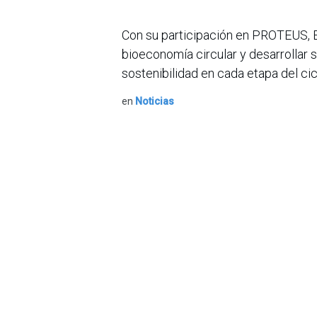
Con su participación en PROTEUS, 
bioeconomía circular y desarrolla
sostenibilidad en cada etapa del cic
en
Noticias
Sobre nosotros
Bogotá, Enlaces
útiles:
La Asociación Colomb
organización sin ánim
Inicio
de la tecnología. A
Sobre nosotros
número de expertos. 
Productos
profesional de la in
Servicios
experimentado un desa
Legal
Hoy en día, además d
Estatutos