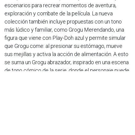
escenarios para recrear momentos de aventura,
exploración y combate de la película. La nueva
colección también incluye propuestas con un tono
más lúdico y familiar, como Grogu Merendando, una
figura que viene con Play-Doh azul y permite simular
que Grogu come: al presionar su estómago, mueve
sus mejillas y activa la acción de alimentación. A esto
se suma un Grogu abrazador, inspirado en una escena
de tono cómico de la serie, donde el personaje puede
levantar a otra figura. Para quienes buscan vivir la
experiencia desde el role play, la línea contempla una
máscara del Mandaloriano con efectos de sonido,
pensada para que los fans puedan caracterizarse
como parte del universo Star Wars, especialmente en
un año marcado por el debut de estos personajes en
la pantalla grande. Finalmente, para coleccionistas,