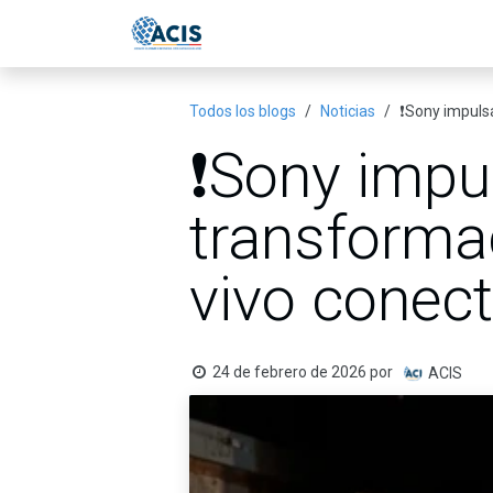
Ir al contenido
Inicio
Eventos
Publicac
Todos los blogs
Noticias
❗Sony impuls
❗Sony impu
transforma
vivo conec
24 de febrero de 2026
por
ACIS