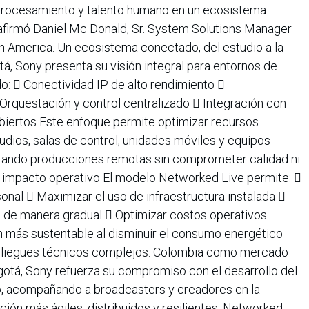
 procesamiento y talento humano en un ecosistema
”, afirmó Daniel Mc Donald, Sr. System Solutions Manager
in America. Un ecosistema conectado, del estudio a la
, Sony presenta su visión integral para entornos de
:  Conectividad IP de alto rendimiento 
Orquestación y control centralizado  Integración con
biertos Este enfoque permite optimizar recursos
dios, salas de control, unidades móviles y equipos
litando producciones remotas sin comprometer calidad ni
or impacto operativo El modelo Networked Live permite: 
onal  Maximizar el uso de infraestructura instalada 
 de manera gradual  Optimizar costos operativos
 más sustentable al disminuir el consumo energético
pliegues técnicos complejos. Colombia como mercado
gotá, Sony refuerza su compromiso con el desarrollo del
, acompañando a broadcasters y creadores en la
ión más ágiles, distribuidos y resilientes. Networked