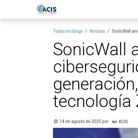
Ir al contenido
Inicio
Eventos
Publicac
Todos los blogs
Noticias
SonicWall amp
SonicWall 
ciberseguri
generación,
tecnología
14 de agosto de 2025
por
ACIS