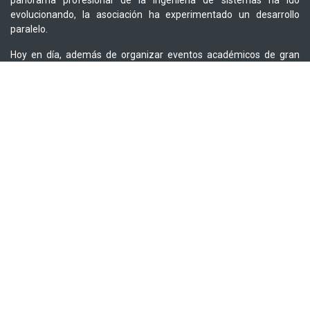
panorama profesional de la ingeniería de sistemas ha ido
evolucionando, la asociación ha experimentado un desarrollo
paralelo.
Hoy en día, además de organizar eventos académicos de gran
importancia a nivel nacional en el área de la informática, la
Asociación Colombiana de Informática, Sistemas y Tecnologías
Afines ha multiplicado sus campos de acción, involucrándose en la
mayoría de los debates sobre el desarrollo tecnológico de
Colombia. En los últimos años, ACIS se ha constituido como el
gestor de eventos de gran reconocimiento que buscan cubrir las
diferentes áreas tecnológicas de la Ingeniería de Sistemas, tales
como el Salón de Informática, las Jornadas de Gerencia de
Proyectos de TI, las Jornadas de Seguridad Informática, Cursos de
Capacitación, MoodleMoot Colombia, entre otros.
Contáctenos