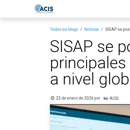
Ir al contenido
Inicio
Eventos
Publicac
Todos los blogs
Noticias
SISAP se posi
SISAP se po
principale
a nivel glob
22 de enero de 2026
por
ACIS