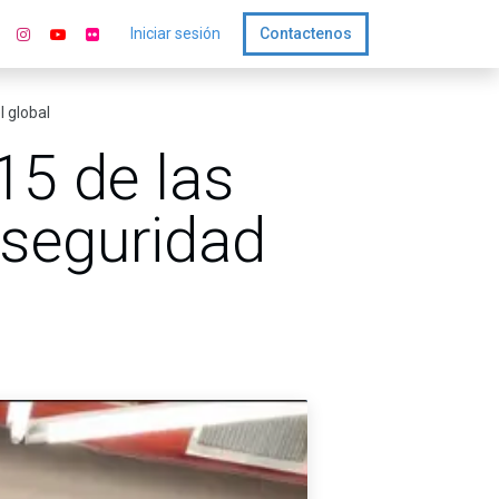
Iniciar sesión
Contactenos
l global
15 de las
rseguridad