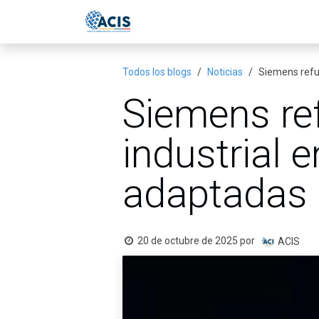
Ir al contenido
Inicio
Eventos
Publicac
Todos los blogs
Noticias
Siemens refue
Siemens ref
industrial 
adaptadas a
20 de octubre de 2025
por
ACIS