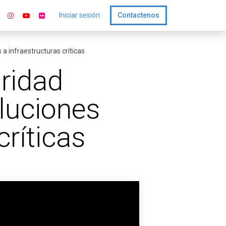
Iniciar sesión
Contactenos
a infraestructuras críticas
uridad
luciones
críticas