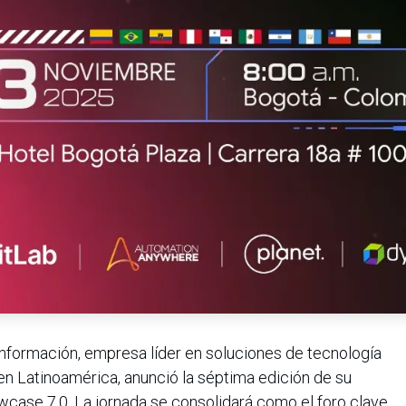
formación, empresa líder en soluciones de tecnología
en Latinoamérica, anunció la séptima edición de su
wcase 7.0. La jornada se consolidará como el foro clave