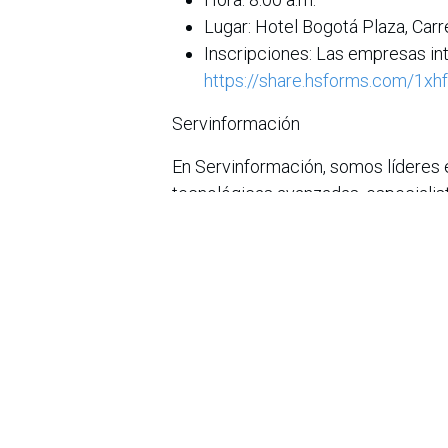
Lugar: Hotel Bogotá Plaza, Car
Inscripciones: Las empresas int
https://share.hsforms.com/
Servinformación
En Servinformación, somos líderes 
tecnológicas avanzadas, especialist
tecnológica de empresas privadas y
información precisa y estratégica 
social.
Gracias a nuestra experiencia, hemo
inteligencia artificial generativa (G
implementación de DevSecOps, mode
georreferenciación, aplicadas en s