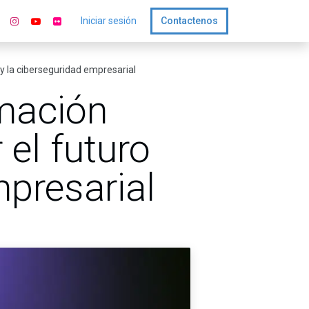
Iniciar sesión
Contactenos
 y la ciberseguridad empresarial
rmación
 el futuro
mpresarial