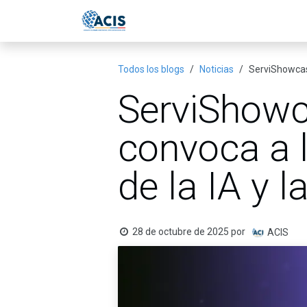
Ir al contenido
Inicio
Eventos
Publicac
Todos los blogs
Noticias
ServiShowcase
ServiShowc
convoca a l
de la IA y 
28 de octubre de 2025
por
ACIS