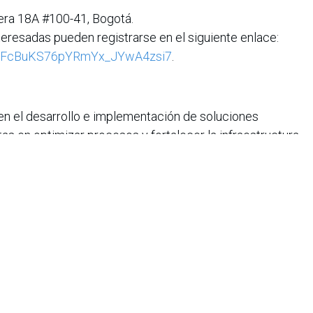
rera 18A #100-41, Bogotá.
eresadas pueden registrarse en el siguiente enlace:
1xhfFcBuKS76pYRmYx_JYwA4zsi7
.
en el desarrollo e implementación de soluciones
as en optimizar procesos y fortalecer la infraestructura
 entidades públicas, con el objetivo de proporcionar
que impulse decisiones clave y genere valor económico y
s consolidado un portafolio de soluciones que integra
enAI), análisis de datos, ciberseguridad, migraciones,
rnización de infraestructura y herramientas de
ectores como transporte, banca, comercio minorista,