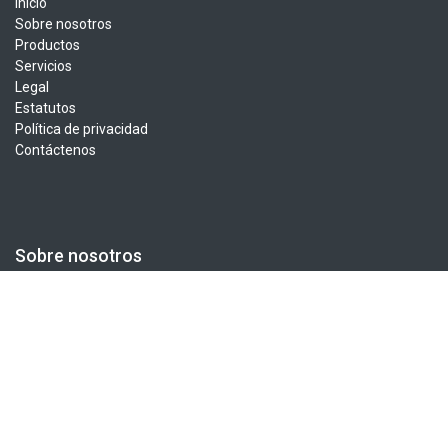
Inicio
Sobre nosotros
Productos
Servicios
Legal
Estatutos
Política de privacidad
Contáctenos
Sobre nosotros
La Asociación Colombiana de Informática, Sistemas y Tecnologías
Afines es una organización sin ánimo de lucro que agrupa a más
de 1500 profesionales en el área de la tecnología. ACIS nació en
1975, agrupando en ese entonces a un pequeño número de
expertos. Con el transcurrir de los años, y a medida que el
panorama profesional de la ingeniería de sistemas ha ido
evolucionando, la asociación ha experimentado un desarrollo
paralelo.