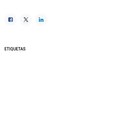
ETIQUETAS
NUESTROS BLOGS
Noticias
Conferencia Semanal
Sociedad Transformada