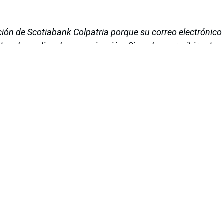
ción de Scotiabank Colpatria porque su correo electrónico
tos de medios de comunicación. Si no desea recibir esta
ber a vuelta de correo, para proceder a cancelar futuros
iana de Informática, Sistemas y Tecnologías Afines es una
o de lucro que agrupa a más de 1500 profesionales en el área
CIS nació en 1975, agrupando en ese entonces a un pequeño
Con el transcurrir de los años, y a medida que el panorama
geniería de sistemas ha ido evolucionando, la asociación ha
rrollo paralelo.