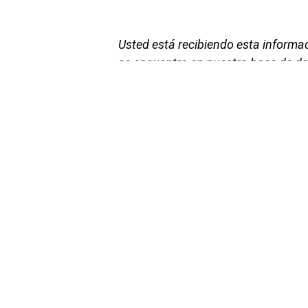
Usted está recibiendo esta informa
se encuentra en nuestra base de da
información, por favor déjenoslo sa
envíos.
en
Noticias
Sobre nosotros
Bogotá, Enlaces
útiles:
La Asociación Colomb
organización sin ánim
Inicio
de la tecnología. A
Sobre nosotros
número de expertos. 
Productos
profesional de la in
Servicios
experimentado un desa