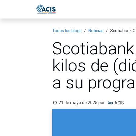
Ir al contenido
Inicio
Eventos
Publicac
Todos los blogs
Noticias
Scotiabank Co
Scotiabank 
kilos de (d
a su progra
21 de mayo de 2025
por
ACIS