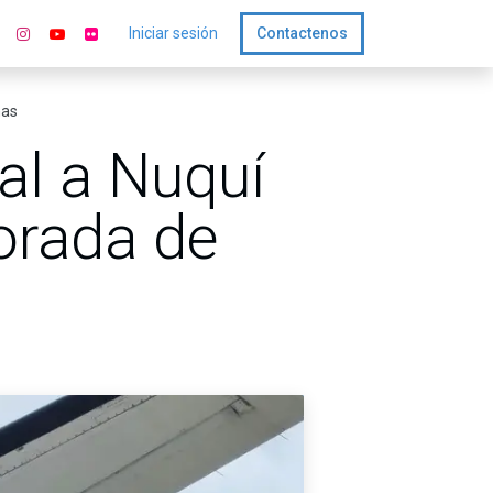
Iniciar sesión
Contactenos
nas
al a Nuquí
orada de