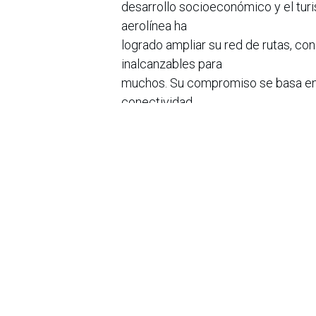
desarrollo socioeconómico y el turi
aerolínea ha
logrado ampliar su red de rutas, c
inalcanzables para
muchos. Su compromiso se basa en l
conectividad
aérea esencial para el desarrollo de
atención
médica en áreas remotas.
en
Noticias
Sobre nosotros
Bogotá, Enlaces
útiles:
La Asociación Colomb
organización sin ánim