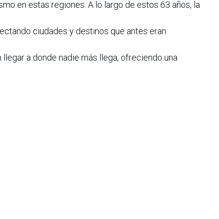
smo en estas regiones. A lo largo de estos 63 años, la
onectando ciudades y destinos que antes eran
legar a donde nadie más llega, ofreciendo una
 diversas actividades, como el turismo, el comercio y la
iana de Informática, Sistemas y Tecnologías Afines es una
o de lucro que agrupa a más de 1500 profesionales en el área