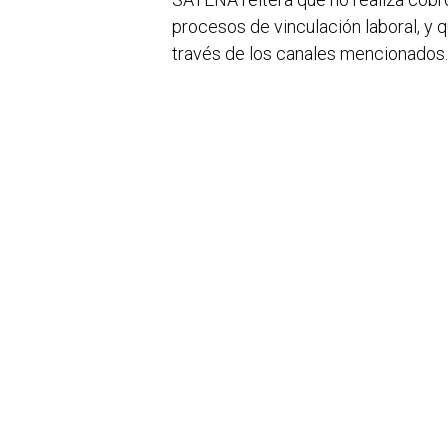
procesos de vinculación laboral, y
través de los canales mencionados.
Así mismo, la aerolínea recomienda a
establecimiento al momento de adqui
respaldo de la transacción.
SATENA reafirma su compromiso con 
pasajeros, colaboradores y aliados e
irregularidad o intento de fraude a t
en
Noticias
Sobre nosotros