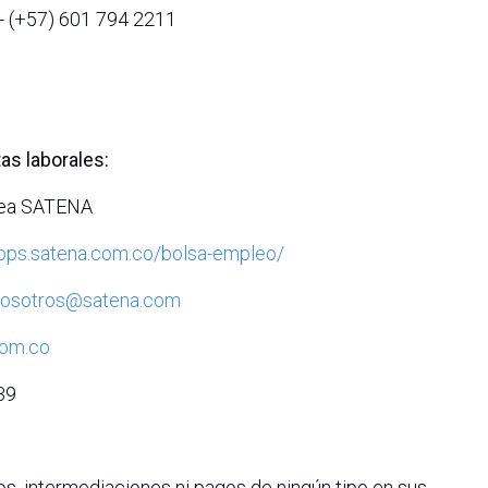
- (+57) 601 794 2211
as laborales:
ínea SATENA
apps.satena.com.co/bolsa-empleo/
nosotros@satena.com
com.co
39
s, intermediaciones ni pagos de ningún tipo en sus