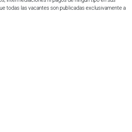
 que todas las vacantes son publicadas exclusivamente a
 los pasajeros exigir siempre la factura legal del
rir sus tiquetes, como garantía de autenticidad y
la seguridad, transparencia y confianza de sus
stratégicos, e invita a la ciudadanía a reportar cualquier
ravés de sus líneas oficiales de atención.