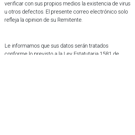
verificar con sus propios medios la existencia de virus
u otros defectos. El presente correo electrónico solo
refleja la opinion de su Remitente.
Le informamos que sus datos serán tratados
conforme lo previsto a la Ley Estatutaria 1581 de
Protección de Datos, y serán incluidos en un fichero
inscrito en el Registro Nacional de Bases de Datos. La
finalidad de la recogida será la gestión comercial y
administrativa, además para informarle de nuestros
productos y servicios, incluso por medios
electrónicos, y el periodo de conservación de los
datos personales será el necesario para alcanzar la
finalidad para la cual se han recolectado. La empresa
garantiza la reserva de la información, inclusive