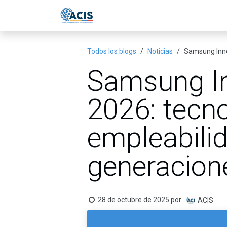
Ir al contenido
Inicio
Eventos
Publicac
Todos los blogs
Noticias
Samsung Inno
Samsung I
2026: tecno
empleabili
generacion
28 de octubre de 2025
por
ACIS