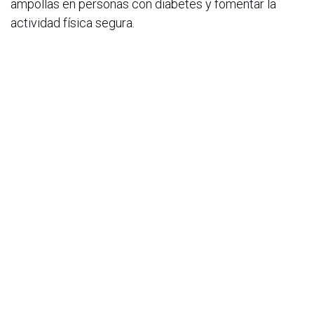
ampollas en personas con diabetes y fomentar la
actividad física segura.
Estados Unidos | Storm Shield: Danielle Yang
Una banda deportiva protectora diseñada para
proteger los audífonos de la humedad, los impactos y
los daños ambientales durante la actividad física.
Los cinco equipos embajadores de Accesibilidad y
Medio Ambiente
China | Furen Makers: Chenyue Wang