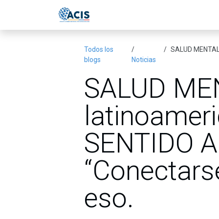
Ir al contenido
Inicio
Eventos
Publicac
Todos los
SALUD MENTAL. La
blogs
Noticias
SALUD MENT
latinoamer
SENTIDO A
“Conectarse
eso.