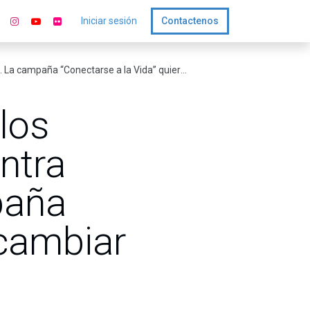
Iniciar sesión
Contactenos
a “Conectarse a la Vida” quiere cambiar eso.
los
ntra
paña
 cambiar